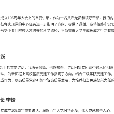
成立105周年大会上的重要讲话，作为一名共产党员和领导干部，我的
征程实现党的中心任务进一步指明了方向、提供了遵循。我将始终牢记“
新形势下专门院校人才培养的科学路径，不断完善大学生成长成才行之有
世跃
大会上的重要讲话，我深受鼓舞、倍感振奋。讲话回望党团结带领人民创
奋斗，为新征程上高校基层党建工作指明了方向。结合二级学院党建工作
担当作为，以高质量党建引领学院高质量发展，为培养担当民族复兴大任
处长
李婧
党成立105周年重要讲话，深感百年大党风华正茂，伟大成就振奋人心。