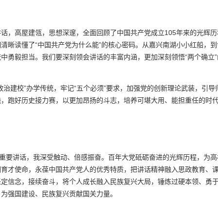
话，高屋建瓴，思想深邃，全面回顾了中国共产党成立105年来的光辉
清晰读懂了“中国共产党为什么能”的核心密码。从嘉兴南湖小小红船，
中勇毅担当。我们要深刻领会讲话的丰富内涵，更加深刻领悟“两个确立”
政治建校”办学传统，牢记“五个必须”要求，加强党的创新理论武装，引
践，跑好历史接力赛，以更加昂扬的斗志，培养可堪大用、能担重任的时
的重要讲话，我深受触动、倍感振奋。百年大党砥砺奋进的光辉历程，为
国育才使命，永葆中国共产党人的优秀特质，把讲话精神融入思政教育、
坚定信念，接续奋斗，将个人成长融入民族复兴大局，锤炼过硬本领、勇
，为强国建设、民族复兴贡献国关力量。