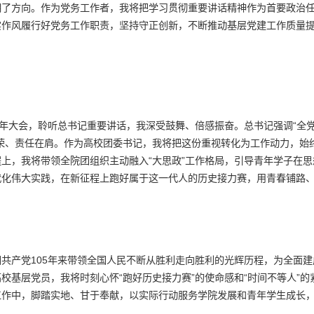
明了方向。作为党务工作者，我将把学习贯彻重要讲话精神作为首要政治
实作风履行好党务工作职责，坚持守正创新，不断推动基层党建工作质量
周年大会，聆听总书记重要讲话，我深受鼓舞、倍感振奋。总书记强调“全
荣、责任在肩。作为高校团委书记，我将把这份重视转化为工作动力，始终
上，我将带领全院团组织主动融入“大思政”工作格局，引导青年学子在
代化伟大实践，在新征程上跑好属于这一代人的历史接力赛，用青春铺路
共产党105年来带领全国人民不断从胜利走向胜利的光辉历程，为全面
校基层党员，我将时刻心怀“跑好历史接力赛”的使命感和“时间不等人”的
工作中，脚踏实地、甘于奉献，以实际行动服务学院发展和青年学生成长