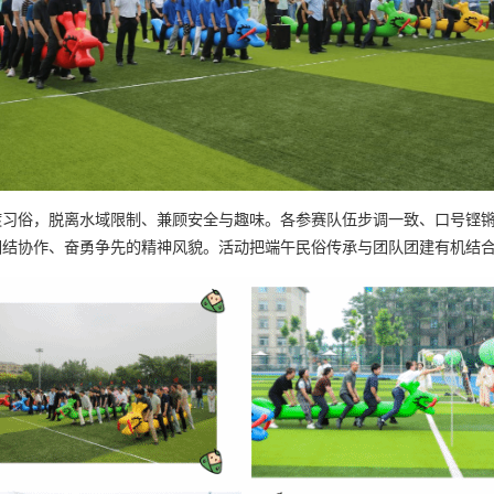
渡习俗，脱离水域限制、兼顾安全与趣味。各参赛队伍步调一致、口号铿
团结协作、奋勇争先的精神风貌。活动把端午民俗传承与团队团建有机结