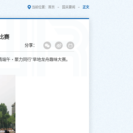
当前位置：
首页
国关要闻
正文
比赛
分享：
情端午・聚力同行”旱地龙舟趣味大赛。