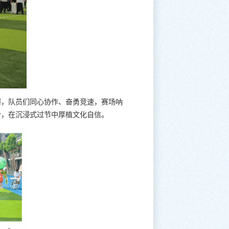
锵，队员们同心协作、奋勇竞速，赛场呐
合，在沉浸式过节中厚植文化自信。